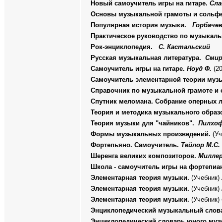
Новый самоучитель игры на гитаре.
Сла
Основы музыкальной грамоты и сольф
Популярная история музыки.
Горбачев
Практическое руководство по музыкал
Рок-энциклопедия.
С. Кастальский
Русская музыкальная литература.
Смир
Самоучитель игры на гитаре.
Ноуд Ф.
(2
Самоучитель элементарной теории муз
Справочник по музыкальной грамоте 
Спутник меломана. Собрание оперных 
Теория и методика музыкального образ
Теория музыки для "чайников".
Пилхоф
Формы музыкальных произведений.
(Уч
Фортепьяно. Самоучитель.
Тейлор М.С.
Шеренга великих композиторов.
Милле
Школа - самоучитель игры на фортепиа
Элементарная теория музыки.
(Учебник)
Элементарная теория музыки.
(Учебник)
Элементарная теория музыки.
(Учебник)
Энциклопедический музыкальный слов
Энциклопедический словарь юного муз