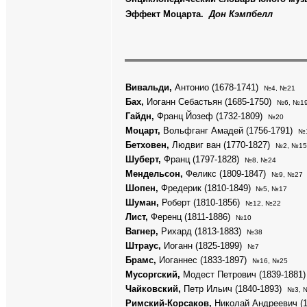
Эффект Моцарта.
Дон Кэмпбелл
Вивальди,
Антонио (1678-1741)
№4, №21
Бах,
Иоганн Себастьян (1685-1750)
№6, №1
Гайдн,
Франц Йозеф (1732-1809)
№20
Моцарт,
Вольфганг Амадей (1756-1791)
№
Бетховен,
Людвиг ван (1770-1827)
№2, №15
Шуберт,
Франц (1797-1828)
№8, №24
Мендельсон,
Феликс (1809-1847)
№9, №27
Шопен,
Фредерик (1810-1849)
№5, №17
Шуман,
Роберт (1810-1856)
№12, №22
Лист,
Ференц (1811-1886)
№10
Вагнер,
Рихард (1813-1883)
№38
Штраус,
Иоганн (1825-1899)
№7
Брамс,
Иоганнес (1833-1897)
№16, №25
Мусоргский,
Модест Петрович (1839-1881
Чайковский,
Петр Ильич (1840-1893)
№3, 
Римский-Корсаков,
Николай Андреевич (