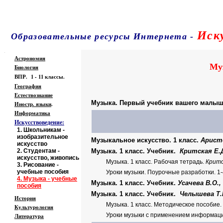
Иск
Образовательные ресурсы Интернета
-
Главная страница
(Содержание)
.
Астрономия
Муз
Биология
ВПР. 1 - 11 классы.
География
Естествознание
Музыка. Первый учебник вашего малы
Иностр. языки
.
Информатика
Искусствоведение:
1.
Школьникам -
изобразительное
Музыкальное искусство. 1 класс.
Аристо
искусство
2
.
Студентам -
Музыка. 1 класс. Учебник.
Критская Е.Д
искусство, живопись
Музыка. 1 класс. Рабочая тетрадь.
Критс
3
.
Рисование -
учебные пособия
Уроки музыки. Поурочные разработки. 1-
4.
Музыка - учебные
Музыка. 1 класс. Учебник.
Усачева В.О.,
пособия
Музыка. 1 класс. Учебник.
Челышева Т.В
История
Музыка. 1 класс. Методическое пособие.
Культурология
Уроки музыки с применением информаци
Литература