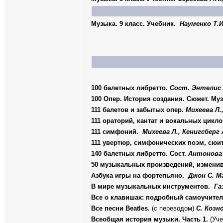
Музыка. 9 класс. Учебник.
Науменко Т.И
100 балетных либретто.
Сост. Энтелис 
100 Опер. История создания. Сюжет. Му
111 балетов и забытых опер.
Михеева Л.
111 ораторий, кантат и вокальных цикл
111 симфоний.
Михеева Л., Кенигсберг 
111 увертюр, симфонических поэм, сюит
140 балетных либретто. Сост.
Антонова 
50 музыкальных произведений, измени
Азбука игры на фортепьяно.
Джон С. М
В мире музыкальных инструментов.
Га
Все о клавишах: подробный самоучител
Все песни
Beatles
.
(с переводом)
С. Козн
Всеобщая история музыки. Часть 1.
(Уче