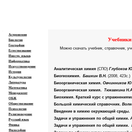
Хим
Образовательные ресурсы Интернета
-
Главная страница
(Содержание)
.
Астрономия
Учебники
Биология
География
Можно скачать учебник, справочник, уч
Естествознание
Иностр. языки
.
Информатика
Искусствоведение
Аналитическая химия
(СПО)
Глубоков Ю.
История
Биогеохимия.
Башкин В.Н.
(2008, 423с.)
Культурология
Литература
Биоорганическая химия.
Овчинников Ю
Математика
Биоорганическая химия.
Тюкавкина Н.А
Менеджмент
Биохимия. Краткий курс с упражнениям
ОБЖ
Обществознание
Большой химический справочник.
Волк
Психология
Введение в химию окружающей среды
Религиоведение
Задачи и упражнения по общей химии.
Русский язык
Физика
Задачи и упражнения по общей химии.
Философия