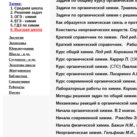
Задачи по общему курсу органической 
Химия:
Задачи по органической химии.
Травень
1.
Средняя школа
2.
Решение задач
Задачи по органической химии с реше
3.
ОГЭ - химия
4.
ЕГЭ - химия
Как образуется химическая связь и про
5.
ГДЗ по химии
6.
Высшая школа
Константы неорганических веществ. Сп
Экология
Краткий справочник по химии.
Под ред
Экономика
Краткий химический справочник.
Раби
Юриспруденция
Курс общей химии.
Под ред. Коровина Н
Школа - и др.
Студентам - и др.
Курс органической химии.
Каррер П.
(196
Экзамены
школа
Курс органической химии.
(СПО)
Павлов 
Абитуриентам
Курс органической химии.
Писаренко А.П
Библиотеки
Справочники
Курс современной органической химии
Рефераты
Лабораторные работы по химии.
Корови
Прочее
Методы решения задач по общей химии
Механизмы реакций в органической хи
Начала органической химии. В 2 книгах
Начала современной химии.
Рэмсден Э
Начала физической химии.
Бажин Н.М.,
Неорганическая химия.
Гельфман М.И.,