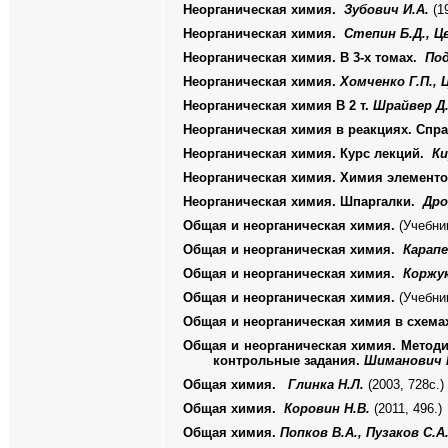
Неорганическая химия.
Зубович И.А.
(19
Неорганическая химия.
Степин Б.Д., Ц
Неорганическая химия. В 3-х томах.
Под
Неорганическая химия.
Хомченко Г.П., 
Неорганическая химия В 2 т.
Шрайвер Д.
Неорганическая химия в реакциях. Спр
Неорганическая химия. Курс лекций.
Ки
Неорганическая химия. Химия элементов
Неорганическая химия. Шпаргалки.
Дро
Общая и неорганическая химия.
(Учебни
Общая и неорганическая химия.
Карапе
Общая и неорганическая химия.
Коржук
Общая и неорганическая химия.
(Учебни
Общая и неорганическая химия в схемах
Общая и неорганическая химия. Методи
контрольные задания.
Шиманович 
Общая химия.
Глинка Н.Л.
(200
3, 7
28
с.)
Общая химия.
Коровин Н.В.
(
2011
,
496
.)
Общая химия.
Попков В.А., Пузаков С.А