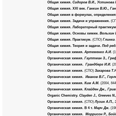
Общая химия.
Сидоров В.И., Устинова 
Общая химия. XXI век.
Ганкин В.Ю., Га
Общая химия в формулах, определения
Общая химия. Задачи и упражнения.
(С
Общая химия. Лабораторный практику
Общая химия. Основы химии.
Вольхин 
Общая химия. Практикум.
(СПО)
Глинка 
Общая химия. Теория и задачи.
Под ред
Органическая химия.
Артеменко А.И.
(1
Органическая химия.
Гауптман З., Греф
Органическая химия.
Грандберг И.И.
(20
Органическая химия.
(СПО)
Захарова Т.Н
Органическая химия.
Иванов В.Г., Горл
Органическая химия.
Ким А.М.
(2004, 844
Органическая химия.
Клайден Дж., Гривз
Organic Chemistry.
Clayden J., Greeves N.
Органическая химия.
(СПО)
Лузин А.П., 
Органическая химия. В 4 т.
Марч Дж.
(19
Органическая химия.
Моррисон Р., Бойд