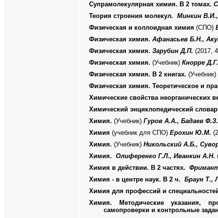
Супрамолекулярная химия. В 2 томах.
С
Теория строения молекул.
Минкин В.И.,
Физическая и коллоидная химия
(СПО)
Физическая химия.
Афанасьев Б.Н., Ак
Физическая химия.
Зарубин Д.П.
(2017, 4
Физическая химия.
(Учебник)
Кнорре Д.Г
Физическая химия. В 2 книгах.
(Учебник)
Физическая химия. Теоретическое и пра
Химические свойства неорганических в
Химический энциклопедический словар
Химия.
(Учебник)
Гуров А.А., Бадаев Ф.З.
Химия
(учебник для СПО)
Ерохин Ю.М.
(
Химия.
(Учебник)
Никольский А.Б., Суво
Химия.
Олиференко Г.Л., Иванкин А.Н.
Химия в действии. В 2 частях.
Фримант
Химия - в центре наук. В 2 ч.
Браун Т., 
Химия для профессий и специальностей
Химия. Методические указания, п
самопроверки и контрольные зада