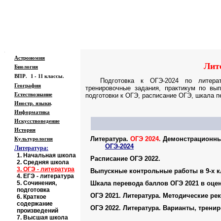
Образовательные ресурсы Интернета
-
Лите
Главная страница
(Содержание)
.
Астрономия
Лит
Биология
ВПР. 1 - 11 классы.
Подготовка к ОГЭ-2024 по литерат
География
тренировочные задания, практикум по вы
Естествознание
подготовки к ОГЭ, расписание ОГЭ, шкала 
Иностр. языки
.
Информатика
Искусствоведение
История
Культурология
Литература.
ОГЭ 2024
.
Демонстрационны
O
ГЭ-202
4
Литература:
1.
Начальная школа
Расписание ОГЭ 2022.
2.
Средняя школа
3.
ОГЭ - литература
Выпускные контрольные работы в 9-х кл
4.
ЕГЭ - литература
5.
Сочинения,
Шкала перевода баллов ОГЭ 2021 в оцен
подготовка
ОГЭ 2021. Литература. Методические р
6.
Краткое
содержание
ОГЭ 2022. Литература. Варианты, трени
произведений
7.
Высшая школа